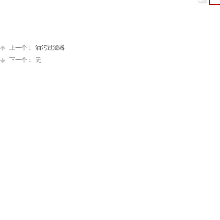
上一个：
油污过滤器
下一个：
无